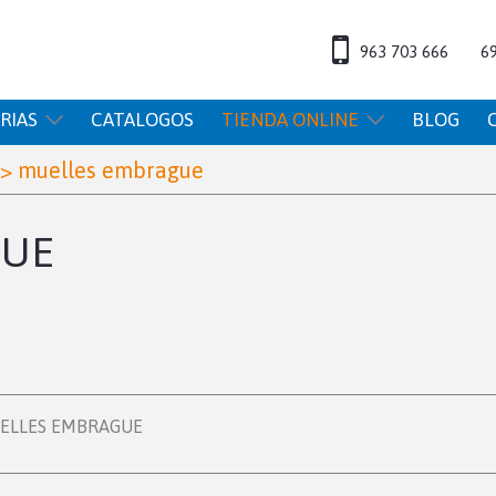
963 703 666
6
RIAS
CATALOGOS
TIENDA ONLINE
BLOG
>
muelles embrague
GUE
ELLES EMBRAGUE