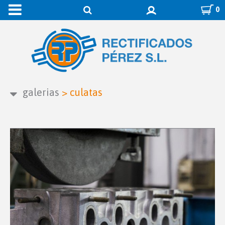
0
galerias
>
culatas