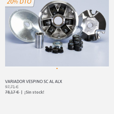
20% DTO
VARIADOR VESPINO SC AL ALX
97,71 €
78,17 €
| ¡Sin stock!