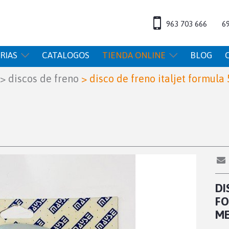
963 703 666
6
RIAS
CATALOGOS
TIENDA ONLINE
BLOG
>
discos de freno
>
disco de freno italjet formula
DI
FO
ME