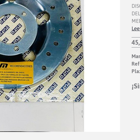
DIS
DEL
ME
Lee
45
Mar
Ref
Pla
¡S