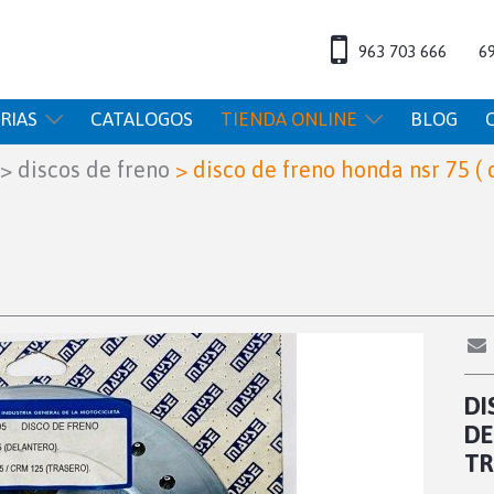
963 703 666
6
RIAS
CATALOGOS
TIENDA ONLINE
BLOG
>
discos de freno
>
disco de freno honda nsr 75 ( d
DI
DE
TR